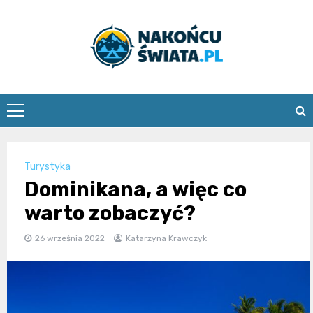
Skip
to
content
nakoncuswia
Turystyka
Dominikana, a więc co
warto zobaczyć?
26 września 2022
Katarzyna Krawczyk