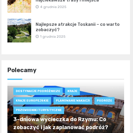
najciekawsze trasy i miejsca
4 grudnia 2025
Najlepsze atrakcje Toskanii – co warto
zobaczyć?
1 grudnia 2025
Polecamy
DESTYNACJE PODRÓŻNICZE
KRAJE
KRAJE EUROPEJSKIE
PLANOWANIE WAKACJI
PODRÓŻE
PRZEWODNIKI TURYSTYCZNE
3-dniowa wycieczka do Rzymu: Co
zobaczyć i jak zaplanować podróż?