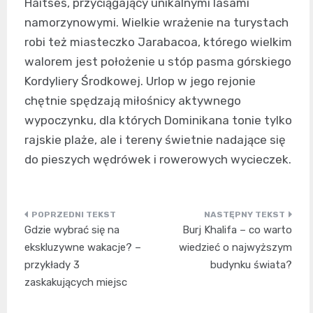
Haitses, przyciągający unikalnymi lasami
namorzynowymi. Wielkie wrażenie na turystach
robi też miasteczko Jarabacoa, którego wielkim
walorem jest położenie u stóp pasma górskiego
Kordyliery Środkowej. Urlop w jego rejonie
chętnie spędzają miłośnicy aktywnego
wypoczynku, dla których Dominikana tonie tylko
rajskie plaże, ale i tereny świetnie nadające się
do pieszych wędrówek i rowerowych wycieczek.
Nawigacja
Gdzie wybrać się na
Burj Khalifa – co warto
wpisu
ekskluzywne wakacje? –
wiedzieć o najwyższym
przykłady 3
budynku świata?
zaskakujących miejsc