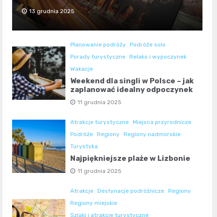
13 grudnia 2025
Planowanie podróży
Podróże solo
Porady turystyczne
Relaks i wypoczynek
Wakacje
Weekend dla singli w Polsce – jak
zaplanować idealny odpoczynek
11 grudnia 2025
Atrakcje turystyczne
Miejsca przyrodnicze
Podróże
Regiony
Regiony nadmorskie
Turystyka
Najpiękniejsze plaże w Lizbonie
11 grudnia 2025
Atrakcje
Destynacje podróżnicze
Regiony
Regiony miejskie
Szlaki i atrakcje turystyczne