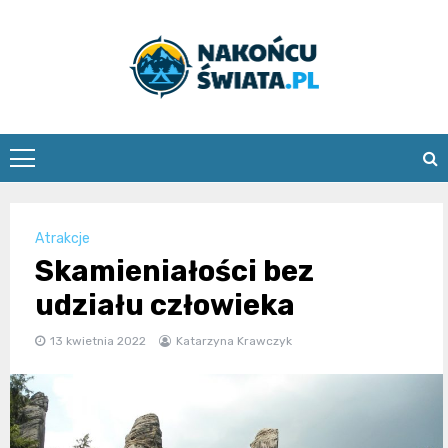
Skip
to
content
nakoncuswia
Atrakcje
Skamieniałości bez
udziału człowieka
13 kwietnia 2022
Katarzyna Krawczyk