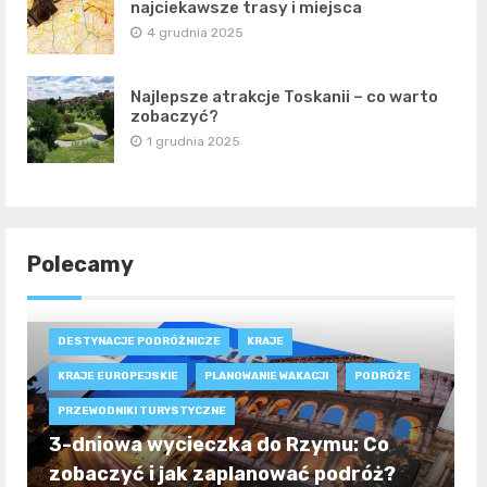
najciekawsze trasy i miejsca
4 grudnia 2025
Najlepsze atrakcje Toskanii – co warto
zobaczyć?
1 grudnia 2025
Polecamy
DESTYNACJE PODRÓŻNICZE
KRAJE
KRAJE EUROPEJSKIE
PLANOWANIE WAKACJI
PODRÓŻE
PRZEWODNIKI TURYSTYCZNE
3-dniowa wycieczka do Rzymu: Co
zobaczyć i jak zaplanować podróż?