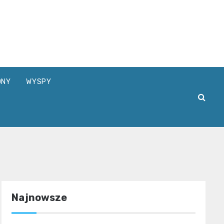
ta.pl
ONY
WYSPY
Najnowsze