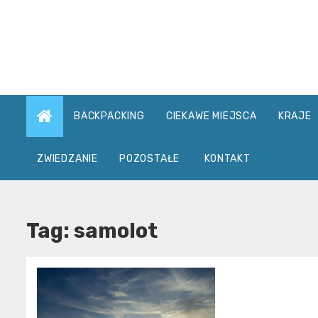
Skip
to
content
BACKPACKING
CIEKAWE MIEJSCA
KRAJE
ZWIEDZANIE
POZOSTAŁE
KONTAKT
Tag:
samolot