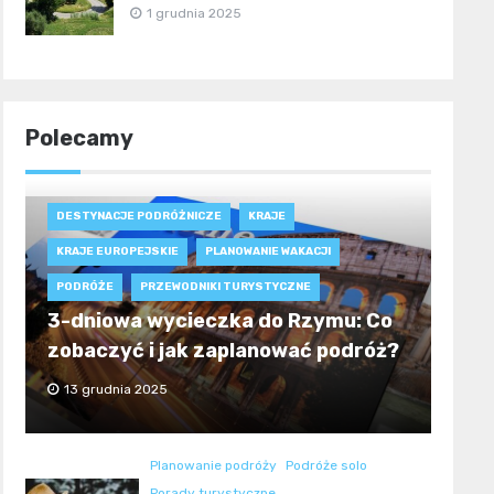
1 grudnia 2025
Polecamy
DESTYNACJE PODRÓŻNICZE
KRAJE
KRAJE EUROPEJSKIE
PLANOWANIE WAKACJI
PODRÓŻE
PRZEWODNIKI TURYSTYCZNE
3-dniowa wycieczka do Rzymu: Co
zobaczyć i jak zaplanować podróż?
13 grudnia 2025
Planowanie podróży
Podróże solo
Porady turystyczne