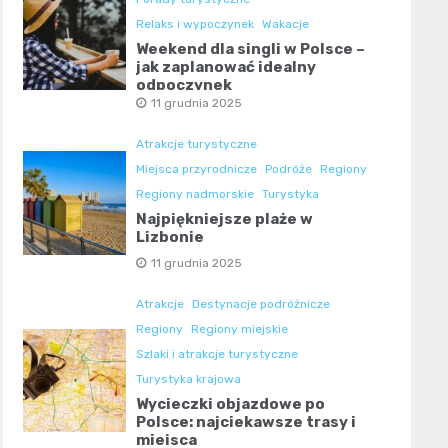
Relaks i wypoczynek
Wakacje
Weekend dla singli w Polsce –
jak zaplanować idealny
odpoczynek
11 grudnia 2025
Atrakcje turystyczne
Miejsca przyrodnicze
Podróże
Regiony
Regiony nadmorskie
Turystyka
Najpiękniejsze plaże w
Lizbonie
11 grudnia 2025
Atrakcje
Destynacje podróżnicze
Regiony
Regiony miejskie
Szlaki i atrakcje turystyczne
Turystyka krajowa
Wycieczki objazdowe po
Polsce: najciekawsze trasy i
miejsca