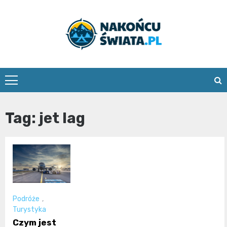
Skip
to
content
nakoncuswia
Tag:
jet lag
Podróże
,
Turystyka
Czym jest