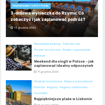
PRZEWODNIKI TURYSTYCZNE
3-dniowa wycieczka do Rzymu: Co
zobaczyć i jak zaplanować podróż?
13 grudnia 2025
Planowanie podróży
Podróże solo
Porady turystyczne
Relaks i wypoczynek
Wakacje
Weekend dla singli w Polsce – jak
zaplanować idealny odpoczynek
11 grudnia 2025
Atrakcje turystyczne
Miejsca przyrodnicze
Podróże
Regiony
Regiony nadmorskie
Turystyka
Najpiękniejsze plaże w Lizbonie
11 grudnia 2025