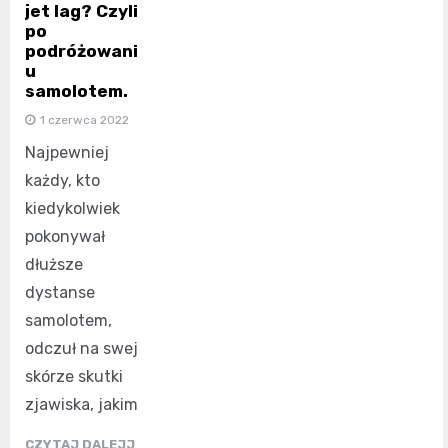
jet lag? Czyli
po
podróżowani
u
samolotem.
1 czerwca 2022
Najpewniej
każdy, kto
kiedykolwiek
pokonywał
dłuższe
dystanse
samolotem,
odczuł na swej
skórze skutki
zjawiska, jakim
CZYTAJ DALEJJ