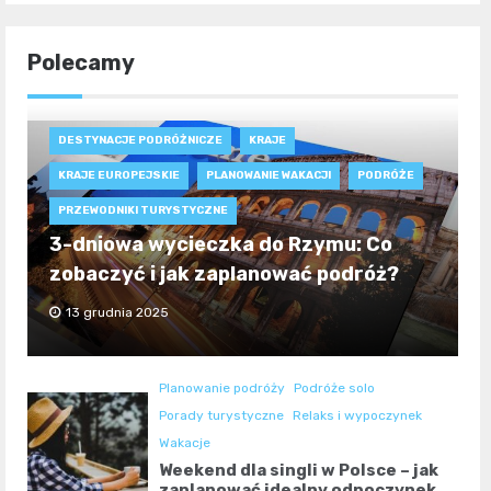
Polecamy
DESTYNACJE PODRÓŻNICZE
KRAJE
KRAJE EUROPEJSKIE
PLANOWANIE WAKACJI
PODRÓŻE
PRZEWODNIKI TURYSTYCZNE
3-dniowa wycieczka do Rzymu: Co
zobaczyć i jak zaplanować podróż?
13 grudnia 2025
Planowanie podróży
Podróże solo
Porady turystyczne
Relaks i wypoczynek
Wakacje
Weekend dla singli w Polsce – jak
zaplanować idealny odpoczynek