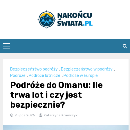
Skip
to
content
nakoncuswia
Bezpieczeństwo podróży
,
Bezpieczeństwo w podróży
,
Podróże
,
Podróże lotnicze
,
Podróże w Europie
Podróże do Omanu: Ile
trwa lot i czy jest
bezpiecznie?
9 lipca 2025
Katarzyna Krawczyk