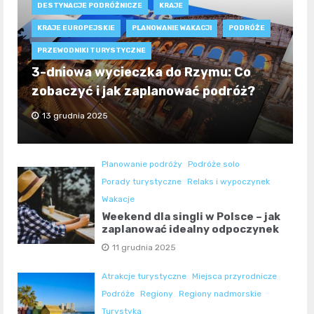
DESTYNACJE PODRÓŻNICZE
KRAJE
KRAJE EUROPEJSKIE
PLANOWANIE WAKACJI
PODRÓŻE
PRZEWODNIKI TURYSTYCZNE
3-dniowa wycieczka do Rzymu: Co
zobaczyć i jak zaplanować podróż?
13 grudnia 2025
Planowanie podróży
Podróże solo
Porady turystyczne
Relaks i wypoczynek
Wakacje
Weekend dla singli w Polsce – jak
zaplanować idealny odpoczynek
11 grudnia 2025
Atrakcje turystyczne
Miejsca przyrodnicze
Podróże
Regiony
Regiony nadmorskie
Turystyka