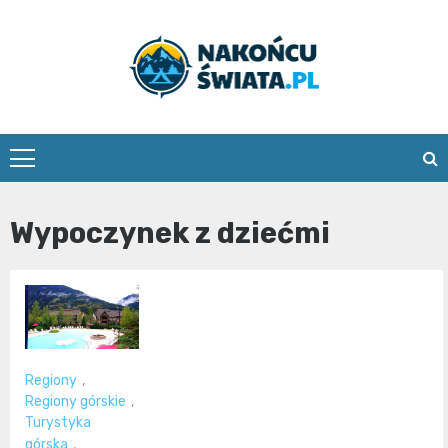
Skip
to
content
nakoncuswia
Wypoczynek z dziećmi
Regiony
,
Regiony górskie
,
Turystyka
górska
,